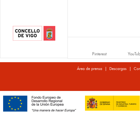
Pinterest
YouTu
|
|
Área de prensa
Descargas
Con