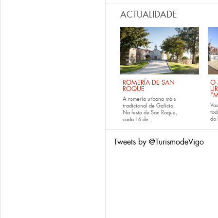
ACTUALIDADE
ROMERÍA DE SAN
O 
ROQUE
U
“M
A romería urbana máis
Va
tradicional de Galicia
tod
Na festa de San Roque,
do
cada
16 de...
Tweets by @TurismodeVigo