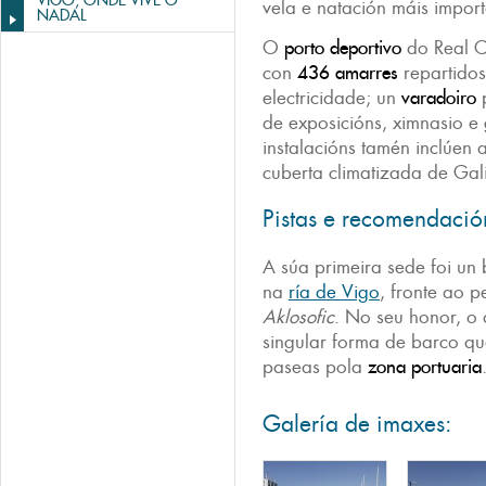
VIGO, ONDE VIVE O
vela e natación máis import
NADAL
O
porto deportivo
do Real C
con
436 amarres
repartidos
electricidade; un
varadoiro
p
de exposicións, ximnasio e
instalacións tamén inclúen a
cuberta climatizada de Gali
Pistas e recomendació
A súa primeira sede foi un
na
ría de Vigo
, fronte ao 
Aklosofic
. No seu honor, o 
singular forma de barco q
paseas pola
zona portuaria
Galería de imaxes: