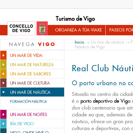
Turismo de Vigo
ORGANIZA A TÚA VIAXE
PASEOS PO
Inicio
→
Un mar de náutica
→
P
VIGO
NAVEGA
Náutico de Vigo
UN MAR DE VIDA
UN MAR DE NATUREZA
Real Club Náut
UN MAR DE SABORES
O porto urbano no c
UN MAR DE CULTURA
UN MAR DE NÁUTICA
Situado no centro da cida
é o
porto deportivo de Vigo
m
FORMACIÓN NÁUTICA
dun club centenario que aí
cidade xa que, ademais de 
UN MAR DE NOITES
náutico, ofrece un gran pro
RÍA DE VIGO
culturais e deportivas, con