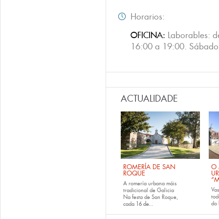
Horarios:
OFICINA:
Laborables: d
16:00 a 19:00. Sábado
ACTUALIDADE
ROMERÍA DE SAN
O 
ROQUE
U
“M
A romería urbana máis
Va
tradicional de Galicia
tod
Na festa de San Roque,
do
cada
16 de...