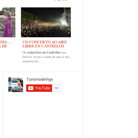
›
ÍA ...
UN CONCERTO AO AIRE
A DE
LIBRE EN CASTRELOS
Os
concertos en Castrelos
son
únicos: se tes a sorte de que a túa
estancia en...