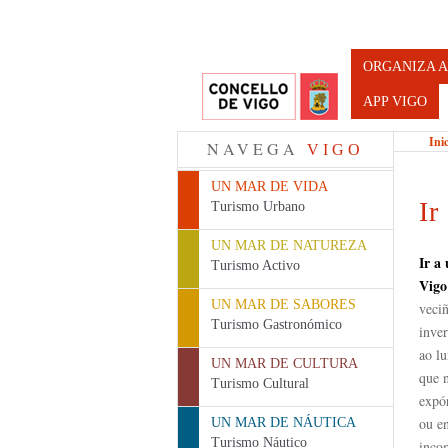
Turismo d
ORGANIZA A
APP VIGO
Ini
NAVEGA
VIGO
UN MAR DE VIDA
Ir
Turismo Urbano
UN MAR DE NATUREZA
Ir a
Turismo Activo
Vigo
UN MAR DE SABORES
veciñ
Turismo Gastronómico
inve
ao lu
UN MAR DE CULTURA
que n
Turismo Cultural
expó
ou e
UN MAR DE NÁUTICA
Turismo Náutico
inco