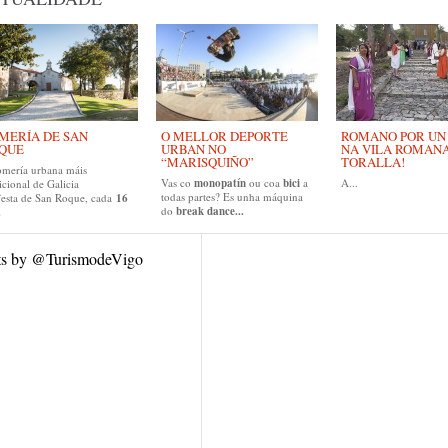
MERÍA DE SAN
O MELLOR DEPORTE
ROMANO POR UN D
QUE
URBAN NO
NA VILA ROMAN
“MARISQUIÑO”
TORALLA!
omería urbana máis
Vas co
monopatín
ou coa
bici
a
A...
icional de Galicia
todas partes? Es unha máquina
festa de San Roque, cada
16
do
break dance...
.
ts by @TurismodeVigo