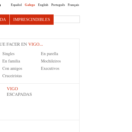
Español
Galego
English
Português
Français
O
Search this site
NDA
IMPRESCINDIBLES
UE FACER EN
VIGO...
Singles
En parella
En familia
Mochileiros
Con amigos
Executivos
Cruceiristas
VIGO
ESCAPADAS