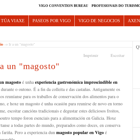
VIGO CONVENTION BUREAU
PROFESIONAIS DO TURISM
e Vigo
 TÚA VIAXE
PASEOS POR VIGO
VIGO DE NEGOCIOS
AXE
cio
→ Ir a un "magosto"
Q
Imprimir
Escoitar
 a un "magosto"
 un magosto
experiencia gastronómica imprescindible en
é unha
durante o outono. É a fin da colleita e das castañas. Antigamente os
os reuníanse para os traballos de conservación dos alimentos para o
rno, e hoxe un magosto é unha ocasión para reunirse de novo en torno
me, escoitar cancións tradicionais e degustar estes deliciosos froitos,
outro tempo foron esenciais para a alimentación en Galicia. Hoxe
rtanse a todas partes do mundo, preparados como doces, en conserva
magosto popular en Vigo
n fariña. Pero a experiencia dun
é
mparable.