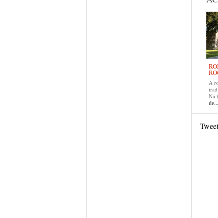
RO
RO
A r
trad
Na 
de..
Twee