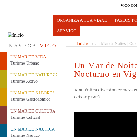
VIGO CO
Turismo de Vigo
ORGANIZA A TÚA VIAXE
PASEOS P
APP VIGO
Inicio
→ Un Mar de Noites | Ocio
NAVEGA
VIGO
UN MAR DE VIDA
Un Mar de Noite
Turismo Urbano
Nocturno en Vi
UN MAR DE NATUREZA
Turismo Activo
A auténtica diversión comeza e
UN MAR DE SABORES
deixar pasar?
Turismo Gastronómico
UN MAR DE CULTURA
Un Mar de Noites | Ocio Nocturno e
Turismo Cultural
UN MAR DE NÁUTICA
Turismo Náutico