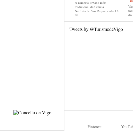
“M
A romería urbana máis
Va
tradicional de Galicia
tod
Na festa de San Roque, cada
16
do
de...
Tweets by @TurismodeVigo
Pinterest
YouTu