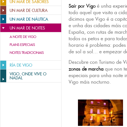
UN MAR DE SABORES
Saír por Vigo
é unha experie
UN MAR DE CULTURA
todo aquel que visita a c
dicimos que Vigo é a capit
UN MAR DE NÁUTICA
e unha das cidades máis co
UN MAR DE NOITES
España, con rutas de march
A NOITE DE VIGO
todos os petos e para toda
horario é problema: pode
PLANS ESPECIAIS
de sol a sol… e empezar d
NOITES TRADICIONAIS
Descubre con Turismo de 
RÍA DE VIGO
zonas de marcha
que non te
VIGO, ONDE VIVE O
especiais para unha noite i
NADAL
Vigo máis nocturno.