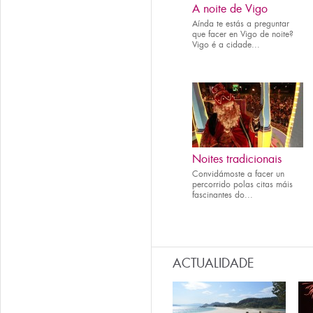
A noite de Vigo
Aínda te estás a preguntar
que facer en Vigo de noite?
Vigo é a cidade...
Noites tradicionais
Convidámoste a facer un
percorrido polas citas máis
fascinantes do...
ACTUALIDADE