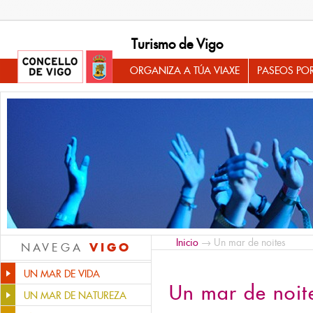
Turismo de Vigo
ORGANIZA A TÚA VIAXE
PASEOS PO
Inicio
→ Un mar de noites
VIGO
NAVEGA
UN MAR DE VIDA
Un mar de noit
UN MAR DE NATUREZA