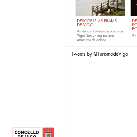
DESCOBRE AS PRAIAS
DÉ
DE VIGO
PO
B
Aínda non coñeces as
praias de
As
Vigo
? Son un dos maiores
atractivos da cidade....
Tweets by @TurismodeVigo