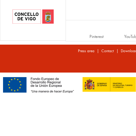
Pinterest
YouTu
|
|
Press area
Contact
Downloa