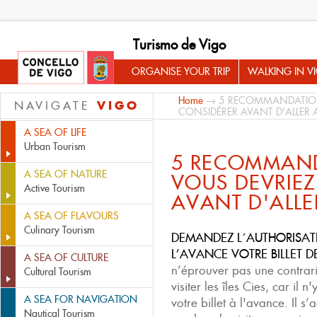
Turismo de Vigo
ORGANISE YOUR TRIP
WALKING IN V
Home
→ 5 RECOMMANDATION
VIGO
NAVIGATE
CONSIDÉRER AVANT D'ALLER A
A SEA OF LIFE
Urban Tourism
5 RECOMMAN
A SEA OF NATURE
VOUS DEVRIEZ
Active Tourism
AVANT D'ALLER
A SEA OF FLAVOURS
Culinary Tourism
DEMANDEZ L´AUTHORISATI
L’AVANCE VOTRE BILLET D
A SEA OF CULTURE
n’éprouver pas une contrar
Cultural Tourism
visiter les îles Cies, car il 
A SEA FOR NAVIGATION
votre billet à l'avance. Il s’
Nautical Tourism