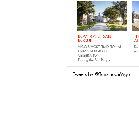
ROMERÍA DE SAN
TH
ROQUE
AT
VIGO'S MOST TRADITIONAL
Do 
URBAN RELIGIOUS
yo
CELEBRATION
During the San Roque...
Tweets by @TurismodeVigo