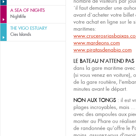
nombre de visiteurs par jour
´il faut demander une auhor
A SEA OF NIGHTS
avant d´acheter votre bille
Nightlife
votre achat en ligne sur le
THE VIGO ESTUARY
maritimes:
Cíes Islands
www.crucerosriasbaixas.c
www.mardeons.com
www.piratasdenabia.com
LE BATEAU N’ATTEND PAS
dans la gare maritime avec 
(si vous venez en voiture), 
de la gare routière, l'emba
minutes avant le départ.
NON AUX TONGS
: il est 
plages incroyables, mais ...
avec des ampoules aux pied
monter au Phare ou réaliser
de randonnée qu’offre le Pa
moins, assurez-vous d'avoi