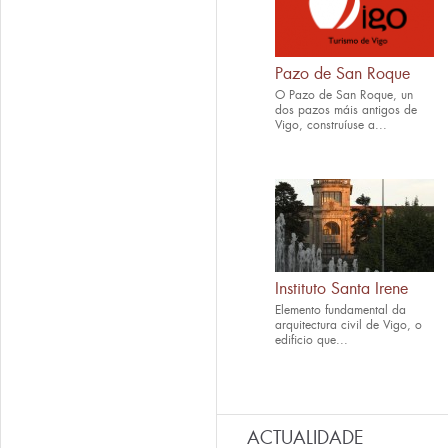
Pazo de San Roque
O Pazo de San Roque, un
dos pazos máis antigos de
Vigo, construíuse a...
Instituto Santa Irene
Elemento fundamental da
arquitectura civil de Vigo, o
edificio que...
ACTUALIDADE