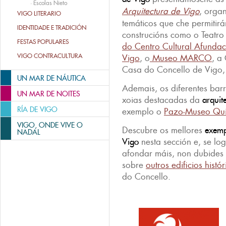
·
Escolas Nieto
Arquitectura de Vigo
, organ
VIGO LITERARIO
temáticos que che permitirá
IDENTIDADE E TRADICIÓN
construcións como o Teatr
FESTAS POPULARES
do Centro Cultural Afundac
VIGO CONTRACULTURA
Vigo
, o
Museo MARCO
, a
Casa do Concello de Vigo, 
UN MAR DE NÁUTICA
Ademais, os diferentes bar
UN MAR DE NOITES
xoias destacadas da
arquit
RÍA DE VIGO
exemplo o
Pazo-Museo Qui
VIGO, ONDE VIVE O
Descubre os mellores
exemp
NADAL
Vigo
nesta sección e, se lo
afondar máis, non dubides 
sobre
outros edificios histó
do Concello.