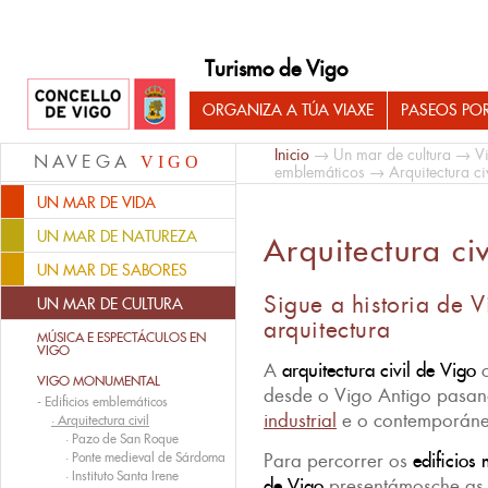
Turismo de Vigo
ORGANIZA A TÚA VIAXE
PASEOS PO
Inicio
→
Un mar de cultura
→
V
NAVEGA
VIGO
emblemáticos
→ Arquitectura civ
UN MAR DE VIDA
UN MAR DE NATUREZA
Arquitectura civ
UN MAR DE SABORES
Sigue a historia de V
UN MAR DE CULTURA
arquitectura
MÚSICA E ESPECTÁCULOS EN
VIGO
A
arquitectura civil de Vigo
c
VIGO MONUMENTAL
desde o Vigo Antigo pasa
-
Edificios emblemáticos
industrial
e o contemporáne
·
Arquitectura civil
·
Pazo de San Roque
·
Ponte medieval de Sárdoma
Para percorrer os
edificios
·
Instituto Santa Irene
de Vigo
presentámosche as