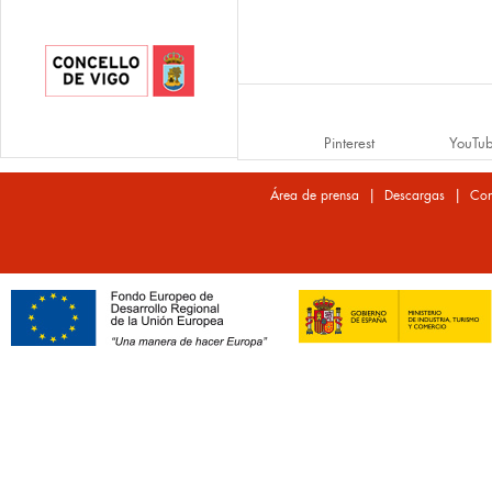
Pinterest
YouTu
|
|
Área de prensa
Descargas
Con