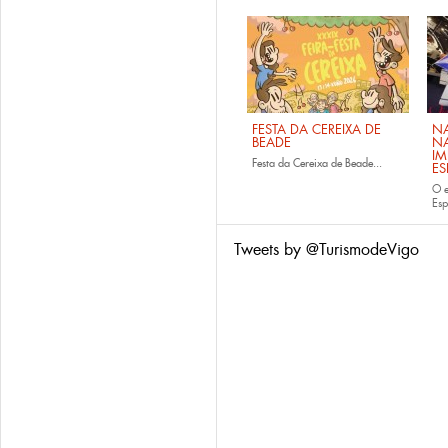
FESTA DA CEREIXA DE
NA
BEADE
NA
IM
Festa da Cereixa de Beade...
E
O e
Es
Tweets by @TurismodeVigo