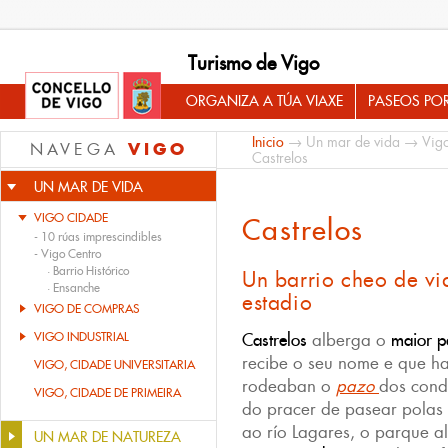
Turismo de Vigo
ORGANIZA A TÚA VIAXE
PASEOS PO
Inicio
→
Un mar de vida
→
Vig
VIGO
NAVEGA
Castrelos
UN MAR DE VIDA
VIGO CIDADE
Castrelos
-
10 rúas imprescindibles
-
Vigo Centro
·
Barrio Histórico
Un barrio cheo de vi
·
Ensanche
estadio
VIGO DE COMPRAS
VIGO INDUSTRIAL
Castrelos
alberga o
maior p
recibe o seu nome e que ha
VIGO, CIDADE UNIVERSITARIA
rodeaban o
pazo
dos cond
VIGO, CIDADE DE PRIMEIRA
do pracer de pasear polas 
ao río Lagares, o parque 
UN MAR DE NATUREZA