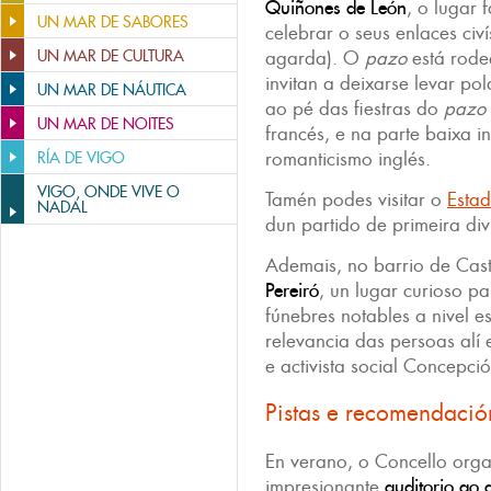
Quiñones de León
, o lugar 
UN MAR DE SABORES
celebrar o seus enlaces civí
UN MAR DE CULTURA
agarda). O
pazo
está rode
invitan a deixarse levar p
UN MAR DE NÁUTICA
ao pé das fiestras do
pazo
UN MAR DE NOITES
francés, e na parte baixa i
romanticismo inglés.
RÍA DE VIGO
VIGO, ONDE VIVE O
Tamén podes visitar o
Estad
NADAL
dun partido de primeira div
Ademais, no barrio de Cas
Pereiró
, un lugar curioso pa
fúnebres notables a nivel e
relevancia das persoas alí 
e activista social Concepci
Pistas e recomendació
En verano, o Concello orga
impresionante
auditorio ao a