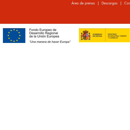
|
|
Área de prensa
Descargas
Con