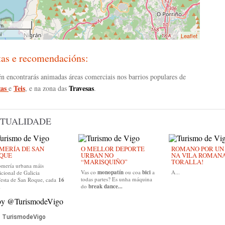
km
i
Leaflet
tas e recomendacións:
n encontrarás animadas áreas comerciais nos barrios populares de
as
Teis
Travesas
e
, e na zona das
.
TUALIDADE
MERÍA DE SAN
O MELLOR DEPORTE
ROMANO POR UN D
QUE
URBAN NO
NA VILA ROMAN
“MARISQUIÑO”
TORALLA!
omería urbana máis
Vas co
monopatín
ou coa
bici
a
A...
icional de Galicia
todas partes? Es unha máquina
festa de San Roque, cada
16
do
break dance...
.
by @TurismodeVigo