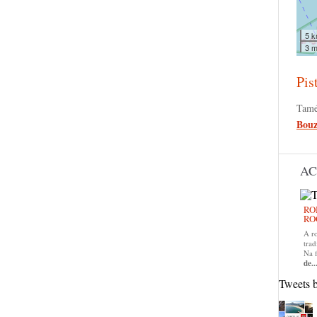
5 
3 m
Pis
Tamé
Bouz
AC
RO
RO
A r
trad
Na 
de..
Tweets 