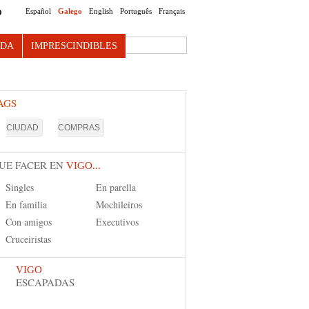
Español
Galego
English
Português
Français
O
Search this site
NDA
IMPRESCINDIBLES
AGS
CIUDAD
COMPRAS
UE FACER EN
VIGO...
Singles
En parella
En familia
Mochileiros
Con amigos
Executivos
Cruceiristas
VIGO
ESCAPADAS