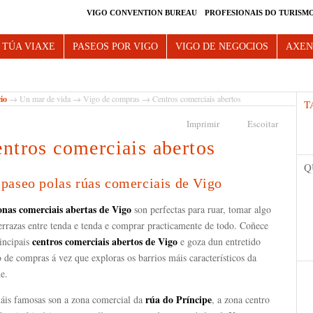
VIGO CONVENTION BUREAU
PROFESIONAIS DO TURISM
e Vigo
 TÚA VIAXE
PASEOS POR VIGO
VIGO DE NEGOCIOS
AXE
cio
→
Un mar de vida
→
Vigo de compras
→ Centros comerciais abertos
T
Imprimir
Escoitar
ntros comerciais abertos
Q
paseo polas rúas comerciais de Vigo
onas comerciais abertas de Vigo
son perfectas para ruar, tomar algo
errazas entre tenda e tenda e comprar practicamente de todo. Coñece
centros comerciais abertos de Vigo
incipais
e goza dun entretido
 de compras á vez que exploras os barrios máis característicos da
de.
rúa do Príncipe
áis famosas son a zona comercial da
, a zona centro