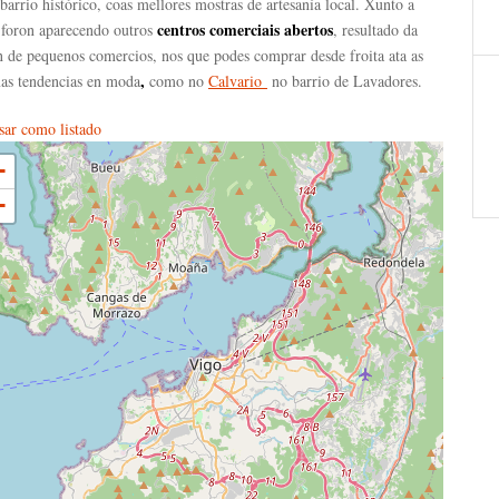
barrio histórico, coas mellores mostras de artesanía local. Xunto a
centros comerciais abertos
s foron aparecendo outros
, resultado da
n de pequenos comercios, nos que podes comprar desde froita ata as
,
mas tendencias en moda
como no
Calvario
no barrio de Lavadores.
ar como listado
+
−