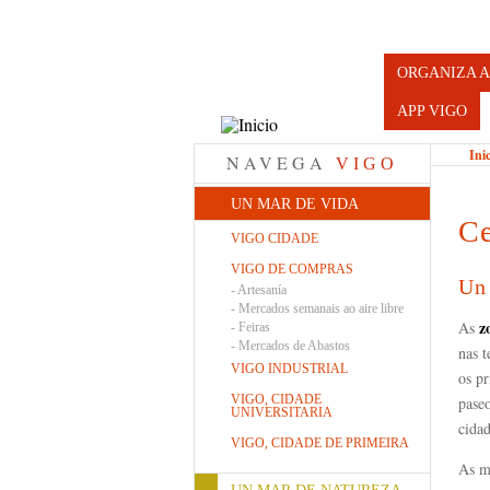
Turismo d
ORGANIZA A
APP VIGO
Ini
NAVEGA
VIGO
UN MAR DE VIDA
Ce
VIGO CIDADE
VIGO DE COMPRAS
Un 
-
Artesanía
-
Mercados semanais ao aire libre
z
As
-
Feiras
-
Mercados de Abastos
nas t
VIGO INDUSTRIAL
os pr
VIGO, CIDADE
paseo
UNIVERSITARIA
cida
VIGO, CIDADE DE PRIMEIRA
As m