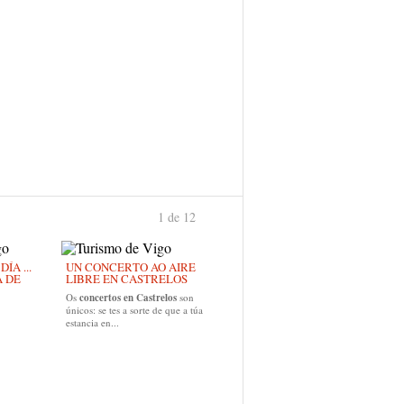
1 de 12
›
ÍA ...
UN CONCERTO AO AIRE
A DE
LIBRE EN CASTRELOS
Os
concertos en Castrelos
son
únicos: se tes a sorte de que a túa
estancia en...