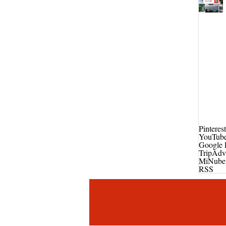
Pinterest
YouTub
Google 
TripAdv
MiNube
RSS