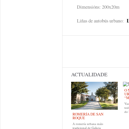
Dimensións: 200x20m
Liñas de autobús urbano:
ACTUALIDADE
O 
U
“M
Va
tod
do
ROMERÍA DE SAN
ROQUE
A romería urbana máis
tradicional de Galicia