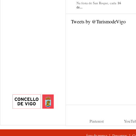
Na festa de San Roque, cada
16
de...
Tweets by @TurismodeVigo
Pinterest
YouTu
|
|
Área de prensa
Descargas
Co