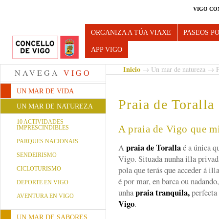
VIGO CO
Turismo de Vigo
ORGANIZA A TÚA VIAXE
PASEOS P
APP VIGO
Inicio
→
Un mar de natureza
→
P
NAVEGA
VIGO
UN MAR DE VIDA
Praia de Toralla
UN MAR DE NATUREZA
10 ACTIVIDADES
A praia de Vigo que mi
IMPRESCINDIBLES
PARQUES NACIONAIS
praia de Toralla
A
é a única qu
SENDEIRISMO
Vigo. Situada nunha illa privad
pola que terás que acceder á il
CICLOTURISMO
é por mar, en barca ou nadando,
DEPORTE EN VIGO
praia tranquila,
unha
perfecta
AVENTURA EN VIGO
Vigo
.
UN MAR DE SABORES