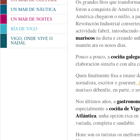
Os grandes fitos que transform
foron a conquista de América e
UN MAR DE NÁUTICA
América chegaron o millo, a pa
UN MAR DE NOITES
Revolución Industrial converte
RÍA DE VIGO
actividade fabril, introducindo
mariscos
na dieta e creando u
VIGO, ONDE VIVE O
NADAL
mantén ata os nosos días.
cociña galega
Pouco a pouco, a
elaboración sinxela e con alta 
Quen finalmente fixa a imaxe 
xornalista, escritor e gourmet,
marisco débenlle, en parte, o s
gastronomí
Nos últimos años, a
cociña de Vig
especialmente a
Atlántica
, unha opción rica en
variada, completa e saudable.
Hoxe son os turistas os mellor