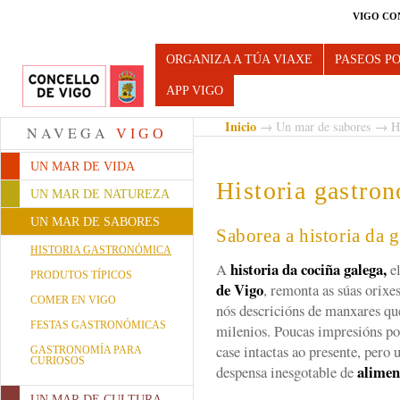
VIGO CO
Turismo de Vigo
ORGANIZA A TÚA VIAXE
PASEOS P
APP VIGO
Inicio
→
Un mar de sabores
→ Hi
NAVEGA
VIGO
UN MAR DE VIDA
Historia gastro
UN MAR DE NATUREZA
UN MAR DE SABORES
Saborea a historia da 
HISTORIA GASTRONÓMICA
historia da cociña galega,
A
el
PRODUTOS TÍPICOS
de Vigo
, remonta as súas orixe
COMER EN VIGO
nós descricións de manxares qu
FESTAS GASTRONÓMICAS
milenios. Poucas impresións po
case intactas ao presente, pero 
GASTRONOMÍA PARA
CURIOSOS
alimen
despensa inesgotable de
UN MAR DE CULTURA