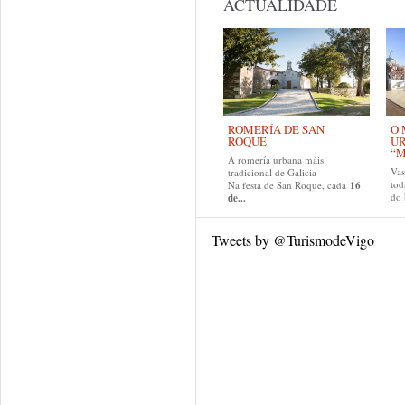
ACTUALIDADE
ROMERÍA DE SAN
O 
ROQUE
U
“M
A romería urbana máis
Va
tradicional de Galicia
tod
Na festa de San Roque, cada
16
do
de...
Tweets by @TurismodeVigo