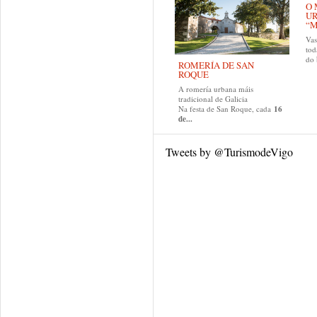
O 
U
“M
Va
tod
do
ROMERÍA DE SAN
ROQUE
A romería urbana máis
tradicional de Galicia
Na festa de San Roque, cada
16
de...
Tweets by @TurismodeVigo