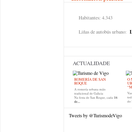
Habitantes: 4.343
Liñas de autobús urbano:
ACTUALIDADE
ROMERÍA DE SAN
O 
ROQUE
U
“M
A romería urbana máis
Va
tradicional de Galicia
tod
Na festa de San Roque, cada
16
do
de...
Tweets by @TurismodeVigo