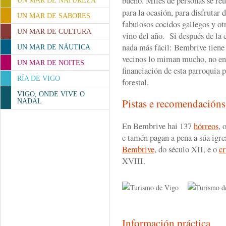
bueno. Miles de personas se re
UN MAR DE NATUREZA
para la ocasión, para disfrutar 
UN MAR DE SABORES
fabulosos cocidos gallegos y ot
UN MAR DE CULTURA
vino del año. Si después de la 
nada más fácil: Bembrive tiene 
UN MAR DE NÁUTICA
vecinos lo miman mucho, no en 
UN MAR DE NOITES
financiación de esta parroquia 
RÍA DE VIGO
forestal.
VIGO, ONDE VIVE O
Pistas e recomendación
NADAL
En Bembrive hai 137
hórreos
, 
e tamén pagan a pena a súa igre
Bembrive
, do século XII, e o
c
XVIII.
Información práctica