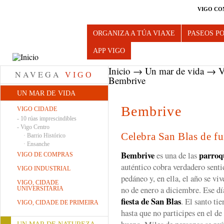
VIGO CO
Turismo de Vigo
ORGANIZA A TÚA VIAXE
PASEOS P
APP VIGO
Inicio
→
Un mar de vida
→
V
NAVEGA
VIGO
Bembrive
UN MAR DE VIDA
Bembrive
VIGO CIDADE
-
10 rúas imprescindibles
-
Vigo Centro
Celebra San Blas de f
·
Barrio Histórico
·
Ensanche
Bembrive
parroq
es una de las
VIGO DE COMPRAS
auténtico cobra verdadero sentid
VIGO INDUSTRIAL
pedáneo y, en ella, el año se vi
VIGO, CIDADE
no de enero a diciembre. Ese d
UNIVERSITARIA
fiesta
de
San Blas
. El santo ti
VIGO, CIDADE DE PRIMEIRA
hasta que no participes en el d