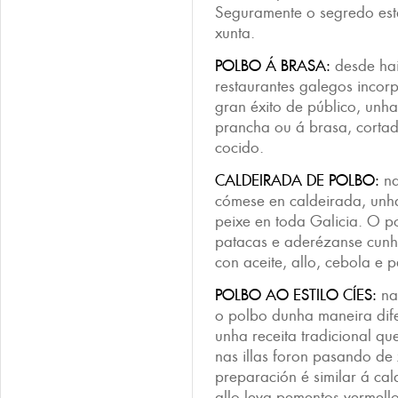
Seguramente o segredo est
xunta.
POLBO Á BRASA:
desde hai
restaurantes galegos incor
gran éxito de público, unh
prancha ou á brasa, cortad
cocido.
CALDEIRADA DE POLBO:
na
cómese en caldeirada, unha
peixe en toda Galicia. O 
patacas e aderézanse cunha 
con aceite, allo, cebola e 
POLBO AO ESTILO CÍES:
nas
o polbo dunha maneira difer
unha receita tradicional qu
nas illas foron pasando de
preparación é similar á ca
allo leva pementos vermello