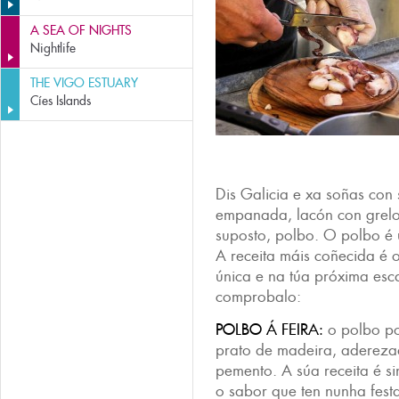
A SEA OF NIGHTS
Nightlife
THE VIGO ESTUARY
Cíes Islands
Dis Galicia e xa soñas con
empanada, lacón con grelos,
suposto, polbo. O polbo é 
A receita máis coñecida é 
única e na túa próxima es
comprobalo:
POLBO Á FEIRA:
o polbo po
prato de madeira, aderezad
pemento. A súa receita é s
o sabor que ten nunha festa