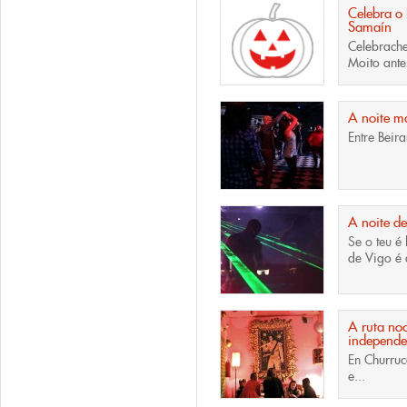
Celebra o
Samaín
Celebrach
Moito ant
A noite m
Entre
Beir
A noite d
Se o teu é
de Vigo é 
A ruta no
independe
En
Churru
e...