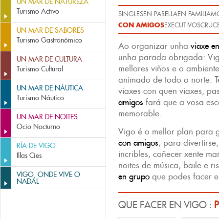
UN MAR DE NATUREZA
Turismo Activo
SINGLES
EN PARELLA
EN FAMILIA
MO
CON AMIGOS
EXECUTIVOS
CRUCE
UN MAR DE SABORES
Turismo Gastronómico
Ao organizar unha
viaxe e
unha parada obrigada: Vig
UN MAR DE CULTURA
mellores viños e o ambient
Turismo Cultural
animado de todo o norte. T
UN MAR DE NÁUTICA
viaxes con quen viaxes, pa
Turismo Náutico
amigos
fará que a vosa es
memorable.
UN MAR DE NOITES
Ocio Nocturno
Vigo é o mellor plan para
con amigos
, para divertirse
RÍA DE VIGO
incribles, coñecer xente ma
Illas Cíes
noites de música, baile e r
VIGO, ONDE VIVE O
en grupo
que podes facer e
NADAL
QUE FACER EN VIGO :