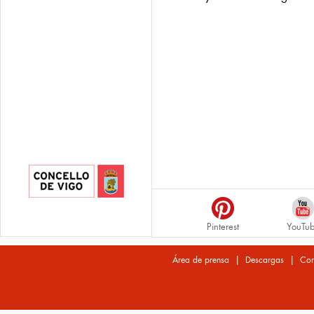
Pinterest
YouTu
|
|
Área de prensa
Descargas
Con