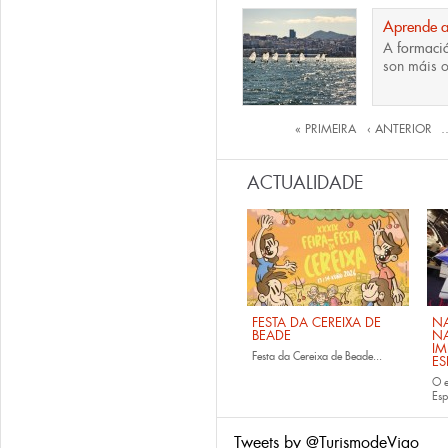
Aprende a
A
formació
son máis o
Páxinas
« PRIMEIRA
‹ ANTERIOR
ACTUALIDADE
FESTA DA CEREIXA DE
NA
BEADE
NA
IM
Festa da Cereixa de Beade...
E
O e
Es
Tweets by @TurismodeVigo